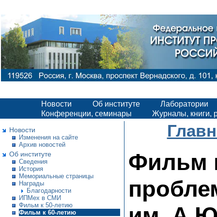
Новости
Об институте
Лаборатории
Конференции, семинары
Журналы, книги, 
Главн
Новости
Изменения на сайте
Архив новостей
Фильм 
Об институте
Сведения
История
Мемориальные страницы
пробле
Награды
Благодарности
ИПМех в СМИ
Фильм к 50-летию
им. А.
Фильм к 60-летию