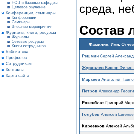
НОЦ и базовые кафедры
среда, не
Целевое обучение
Конференции, семинары
Конференции
Семинары
Состав 
Внешние мероприятия
Журналы, книги, ресурсы
Журналы
Сетевые ресурсы
Фамилия, Имя, Отче
Книги сотрудников
Библиотека
Решмин
Сергей Александ
Профсоюз
Сотрудникам
Журавлев
Виктор Филип
Контакты
Карта сайта
Маркеев
Анатолий Павло
Петров
Александр Георги
Розенблат
Григорий Мар
Голубев
Алексей Евгенье
Киреенков
Алексей Альб