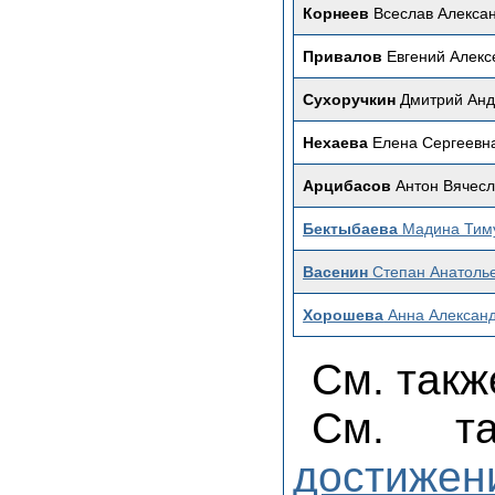
Корнеев
Всеслав Алекса
Привалов
Евгений Алекс
Сухоручкин
Дмитрий Анд
Нехаева
Елена Сергеевн
Арцибасов
Антон Вячесл
Бектыбаева
Мадина Тим
Васенин
Степан Анатоль
Хорошева
Анна Алексан
См. так
См. 
достижен