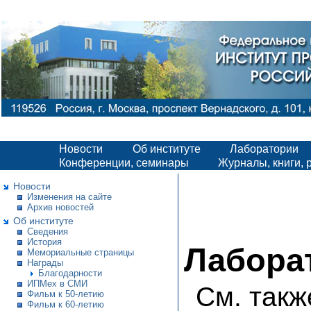
Новости
Об институте
Лаборатории
Конференции, семинары
Журналы, книги, 
Новости
Изменения на сайте
Архив новостей
Об институте
Сведения
История
Лабора
Мемориальные страницы
Награды
Благодарности
ИПМех в СМИ
См. так
Фильм к 50-летию
Фильм к 60-летию