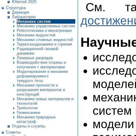
Юбилей 2025
См. 
Структура
Дирекция
достижен
Лаборатории
Механики систем
Механики управляемых систем
Робототехники и мехатроники
Механики жидкостей
Научные
Механики сложных жидкостей
Термогазодинамики и горения
Радиационной газовой
исслед
динамики
Лазерных разрядов
Взаимодействия плазмы и
исслед
излучения с материалами
Моделирования в механике
деформируемого
моделе
твердого тела
Механики прочности и
разрушения материалов и
механи
конструкций
Механики новых материалов и
технологий
систем 
Трибологии
Геомеханики
Механики природных
модели 
катастроф
Отделы и службы
Советы