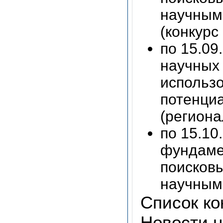
научными
(конкурс
по 15.09
научных
использо
потенци
(региона
по 15.10
фундаме
поисков
научным
Список ко
Новости н