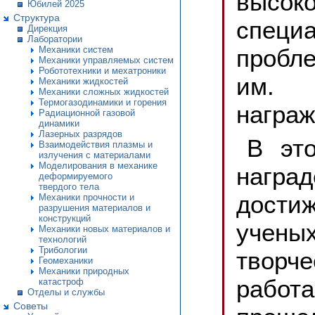
высок
Юбилей 2025
Структура
специа
Дирекция
Лаборатории
про
Механики систем
Механики управляемых систем
Робототехники и мехатроники
им. 
Механики жидкостей
Механики сложных жидкостей
Термогазодинамики и горения
награ
Радиационной газовой
динамики
Лазерных разрядов
В это
Взаимодействия плазмы и
излучения с материалами
Моделирования в механике
нагр
деформируемого
твердого тела
дости
Механики прочности и
разрушения материалов и
конструкций
ученых
Механики новых материалов и
технологий
Трибологии
творч
Геомеханики
Механики природных
рабо
катастроф
Отделы и службы
Советы