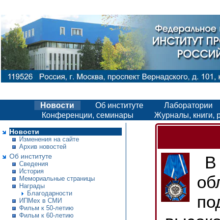
Новости
Об институте
Лаборатории
Конференции, семинары
Журналы, книги, 
Новости
Изменения на сайте
Архив новостей
Об институте
В
Сведения
История
об
Мемориальные страницы
Награды
Благодарности
по
ИПМех в СМИ
Фильм к 50-летию
Фильм к 60-летию