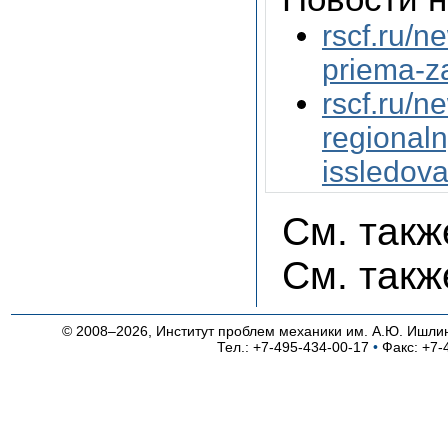
rscf.ru/n
priema-z
rscf.ru/n
regional
issledova
См. так
См. так
© 2008–2026, Институт проблем механики им. А.Ю. Ишли
Тел.: +7-495-434-00-17
•
Факс: +7-