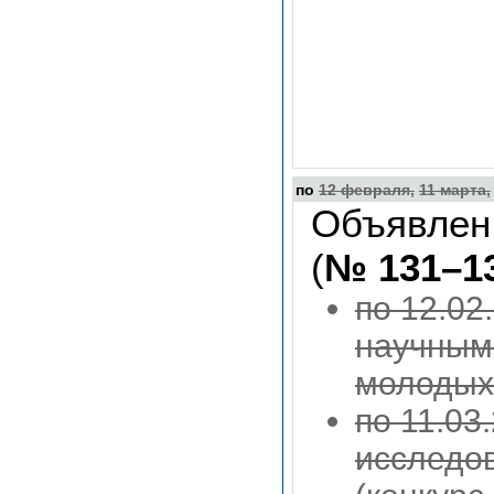
по
12 февраля,
11 марта,
Объявлен
(
№ 131–1
по 12.02
научным
молодых
по 11.03
исследо